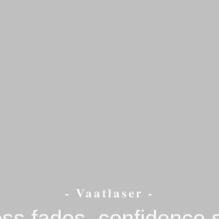
- Vaatlaser -
ss fades, confidence s