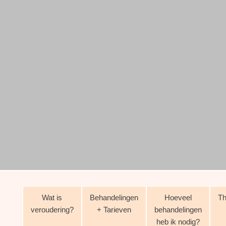
Wat is
Behandelingen
Hoeveel
Th
veroudering?
+ Tarieven
behandelingen
heb ik nodig?