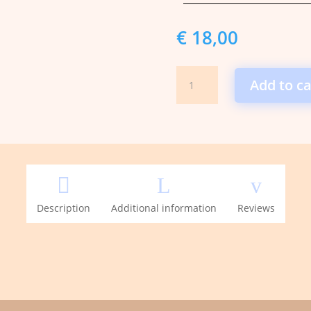
€
18,00
Magnesium
Add to ca
Olie
quantity

L
v
Description
Additional information
Reviews