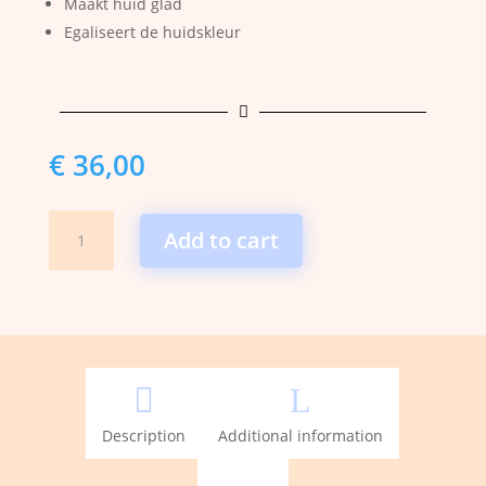
Maakt huid glad
Egaliseert de huidskleur

€
36,00
Detox
Add to cart
Face
Pads
(30
stuks)
quantity

L
Description
Additional information