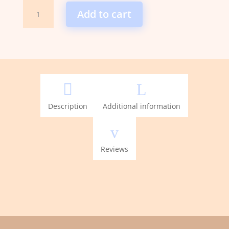
Biotics
Add to cart
Research
-
NAC
Plus
quantity

L
Description
Additional information
v
Reviews