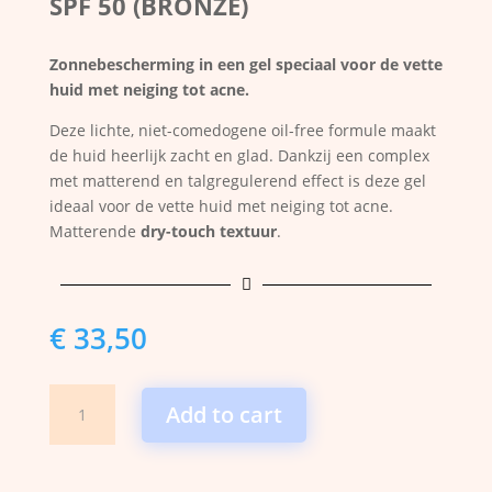
SPF 50 (BRONZE)
Zonnebescherming in een gel speciaal voor de vette
huid met neiging tot acne.
Deze lichte, niet-comedogene oil-free formule maakt
de huid heerlijk zacht en glad. Dankzij een complex
met matterend en talgregulerend effect is deze gel
ideaal voor de vette huid met neiging tot acne.
Matterende
dry-touch textuur
.

€
33,50
Heliocare
Add to cart
Oil-
Free
Gel