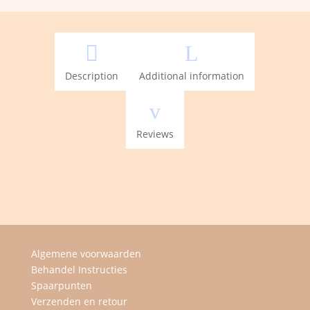
Sunscreen
SPF
50

L
(BRONZE)
quantity
Description
Additional information
v
Reviews
Algemene voorwaarden
Behandel Instructies
Spaarpunten
Verzenden en retour